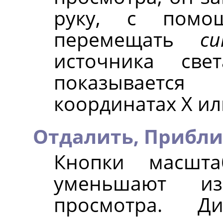
руку, с помо
перемещать
с
источника све
показывается
координатах X или
Отдалить,
Прибли
Кнопки масшта
уменьшают и
просмотра. Д