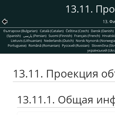
13.11. Пр
13. Ф
български (Bulgarian)
Català (Catalan)
Čeština (Czech)
Dansk (Danish)
(Spanish)
پارسی (Persian)
Suomi (Finnish)
Français (French)
Hrvatski
Lietuvis (Lithuanian)
Nederlands (Dutch)
Norsk Nynorsk (Norwegi
Portuguese)
Română (Romanian)
Pусский (Russian)
Slovenčina (Slo
український (Ukra
13.11. Проекция о
13.11.1. Общая и