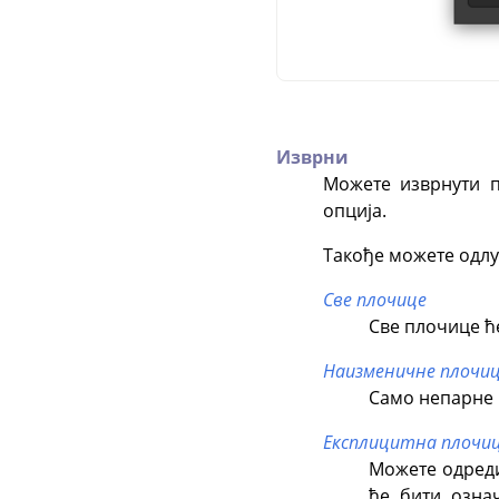
Изврни
Можете изврнути 
опција.
Такође можете одлу
Све плочице
Све плочице ћ
Наизменичне плочи
Само непарне 
Експлицитна плочи
Можете одред
ће бити озна