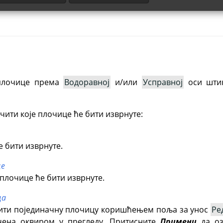
плочице према
Водоравној
и/или
Усправној
оси штик
чити које плочице ће бити изврнуте:
е бити изврнуте.
це
плочице ће бити изврнуте.
ца
ити појединачну плочицу коришћењем поља за унос
Ре
чена оквиром у прегледу. Притисните
Примени
да оз