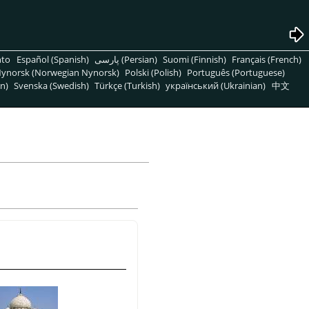
nto
Español (Spanish)
پارسی (Persian)
Suomi (Finnish)
Français (French)
ynorsk (Norwegian Nynorsk)
Polski (Polish)
Português (Portuguese)
n)
Svenska (Swedish)
Türkçe (Turkish)
український (Ukrainian)
中文