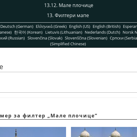
13.12. Мале плочице
13. Филтери мапе
Deutsch (German)
Ελληνικά (Greek)
English (US)
English (British)
Espera
anese)
한국어 (Korean)
Lietuvis (Lithuanian)
Nederlands (Dutch)
Norsk N
кий (Russian)
Slovenčina (Slovak)
Slovenščina (Slovenian)
Српски (Serbia
(Simplified Chinese)
е
имер за филтер „Мале плочице“