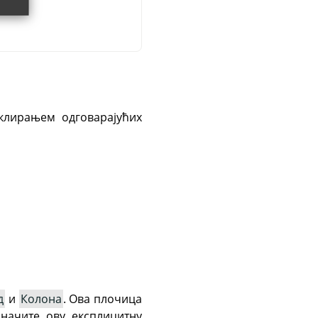
лирањем одговарајућих
д
и
Колона
. Ова плочица
начите ову експлицитну