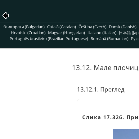
български (Bulgarian)
Català (Catalan)
Čeština (Czech)
Dansk (Danish)
Hrvatski (Croatian)
Magyar (Hungarian)
Italiano (Italian)
日本語 (Jap
Português brasileiro (Brazilian Portuguese)
Română (Romanian)
Pусс
13.12. Мале плочиц
13.12.1. Преглед
Слика 17.326. Пр