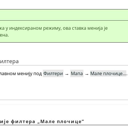
ика у индексираном режиму, ова ставка менија је
ена.
филтера
главном менију под
Филтери
→
Мапа
→
Мале плочице…
.
ције филтера „Мале плочице“