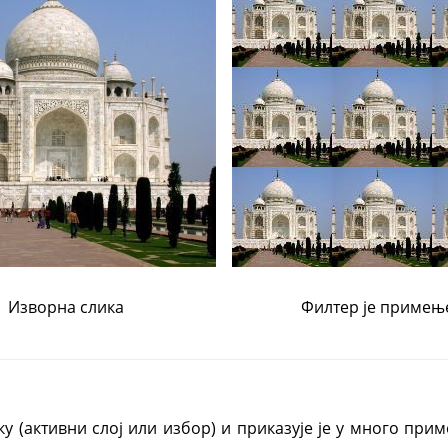
Изворна слика
Филтер је примењ
ку (активни слој или избор) и приказује је у много при