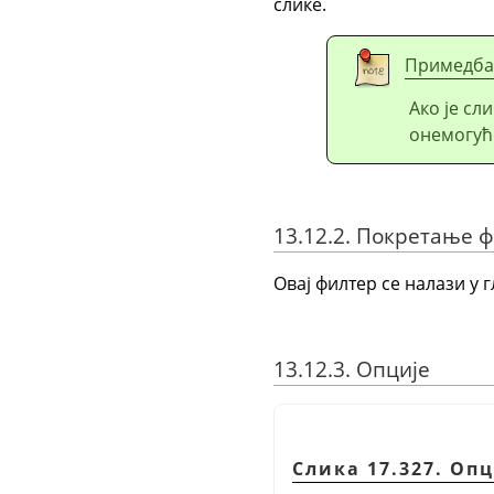
слике.
Примедба
Ако је сл
онемогућ
13.12.2. Покретање 
Овај филтер се налази у 
13.12.3. Опције
Слика 17.327. Оп