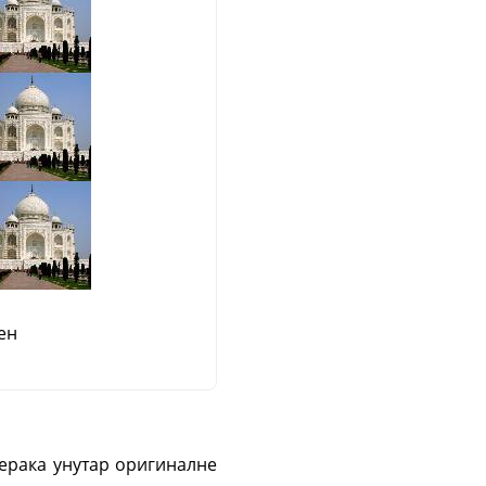
ен
мерака унутар оригиналне