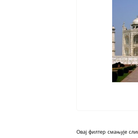
Овај филтер смањује сли