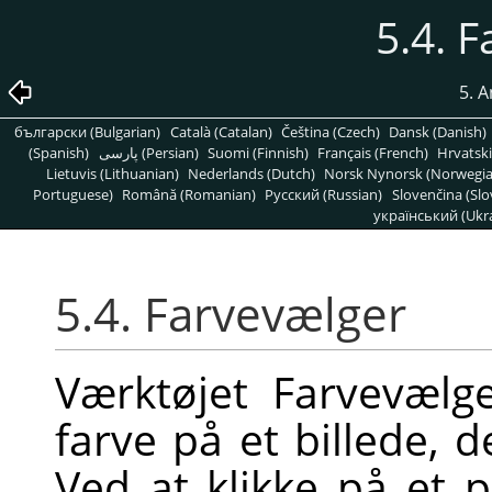
5.4. 
5. 
български (Bulgarian)
Català (Catalan)
Čeština (Czech)
Dansk (Danish)
(Spanish)
پارسی (Persian)
Suomi (Finnish)
Français (French)
Hrvatski
Lietuvis (Lithuanian)
Nederlands (Dutch)
Norsk Nynorsk (Norwegi
Portuguese)
Română (Romanian)
Pусский (Russian)
Slovenčina (Slo
український (Ukra
5.4. Farvevælger
Værktøjet Farvevælg
farve på et billede, 
Ved at klikke på et 