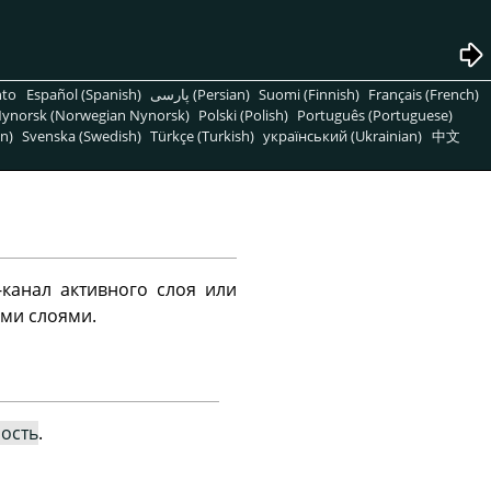
nto
Español (Spanish)
پارسی (Persian)
Suomi (Finnish)
Français (French)
ynorsk (Norwegian Nynorsk)
Polski (Polish)
Português (Portuguese)
n)
Svenska (Swedish)
Türkçe (Turkish)
український (Ukrainian)
中文
канал активного слоя или
ыми слоями.
ость
.