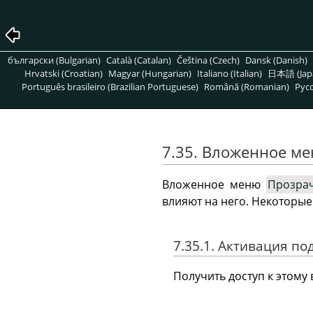
български (Bulgarian)
Català (Catalan)
Čeština (Czech)
Dansk (Danish)
Hrvatski (Croatian)
Magyar (Hungarian)
Italiano (Italian)
日本語 (Jap
Português brasileiro (Brazilian Portuguese)
Română (Romanian)
Pусс
7.35. Вложенное м
Вложенное меню
Прозра
влияют на него. Некоторые
7.35.1. Активация п
Получить доступ к этом