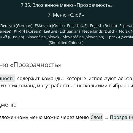
7.35. Вложенное меню
«
Прозрачность
»
7. Меню
«
Слой
»
Deutsch (German)
Ελληνικά (Greek)
English (US)
English (British)
Espera
anese)
한국어 (Korean)
Lietuvis (Lithuanian)
Nederlands (Dutch)
Norsk N
кий (Russian)
Slovenčina (Slovak)
Slovenščina (Slovenian)
Српски (Serbia
(Simplified Chinese)
еню
«
Прозрачность
»
чность
содержит команды, которые используют альфа-
 из этих команд могут работать с несколькими выбранн
одменю
у вложенному меню можно через меню
Слой
→
Прозрачн