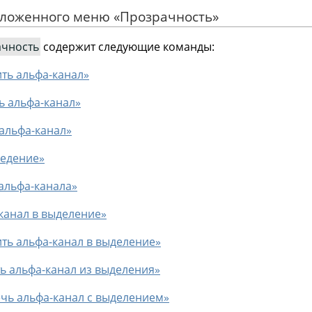
 вложенного меню
«
Прозрачность
»
чность
содержит следующие команды:
ить альфа-канал»
ть альфа-канал»
 альфа-канал»
ведение»
 альфа-канала»
-канал в выделение»
ить альфа-канал в выделение»
ть альфа-канал из выделения»
ечь альфа-канал с выделением»