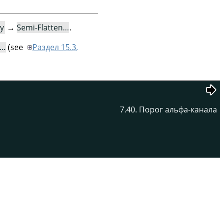
y
→
Semi-Flatten…
.
n…
(see
Раздел 15.3,
7.40. Порог альфа-канала