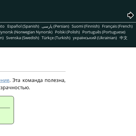
nto
Español (Spanish)
پارسی (Persian)
Suomi (Finnish)
Français (French)
ynorsk (Norwegian Nynorsk)
Polski (Polish)
Português (Portuguese)
n)
Svenska (Swedish)
Türkçe (Turkish)
український (Ukrainian)
中文
ение
. Эта команда полезна,
озрачностью.