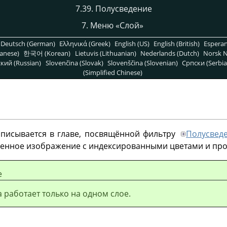
7.39. Полусведение
7. Меню
«
Слой
»
Deutsch (German)
Ελληνικά (Greek)
English (US)
English (British)
Espera
anese)
한국어 (Korean)
Lietuvis (Lithuanian)
Nederlands (Dutch)
Norsk N
кий (Russian)
Slovenčina (Slovak)
Slovenščina (Slovenian)
Српски (Serbia
(Simplified Chinese)
писывается в главе, посвящённой фильтру
Полусвед
женное изображение с индексированными цветами и пр
е
 работает только на одном слое.