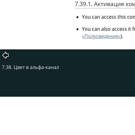
7.39.1. Активация к
You can access this 
You can also access i
«Полусведение»
).
7.38. Цвет в альфа-канал