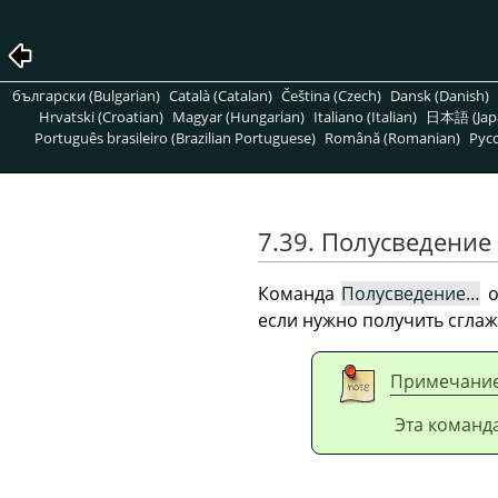
български (Bulgarian)
Català (Catalan)
Čeština (Czech)
Dansk (Danish)
Hrvatski (Croatian)
Magyar (Hungarian)
Italiano (Italian)
日本語 (Jap
Português brasileiro (Brazilian Portuguese)
Română (Romanian)
Pусс
7.39. Полусведение
Команда
Полусведение…
о
если нужно получить сгла
Примечани
Эта команда