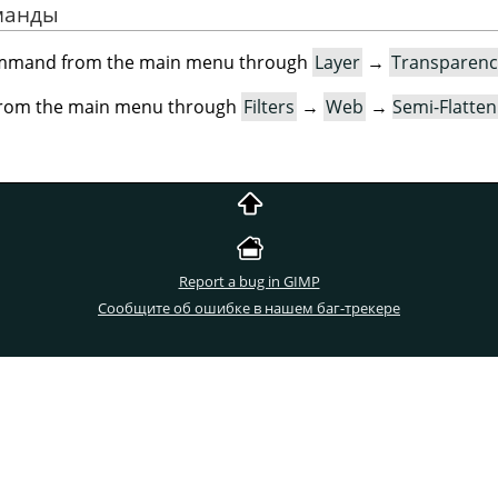
оманды
command from the main menu through
Layer
→
Transparenc
t from the main menu through
Filters
→
Web
→
Semi-Flatte
Report a bug in GIMP
Сообщите об ошибке в нашем баг-трекере