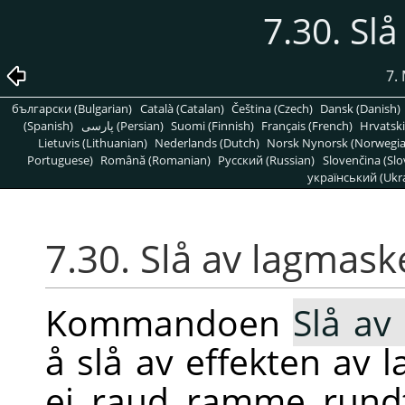
7.30. Sl
7.
български (Bulgarian)
Català (Catalan)
Čeština (Czech)
Dansk (Danish)
(Spanish)
پارسی (Persian)
Suomi (Finnish)
Français (French)
Hrvatski
Lietuvis (Lithuanian)
Nederlands (Dutch)
Norsk Nynorsk (Norwegi
Portuguese)
Română (Romanian)
Pусский (Russian)
Slovenčina (Slo
український (Ukra
7.30. Slå av lagmask
Kommandoen
Slå av
å slå av effekten av
ei raud ramme rundt