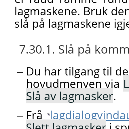
lagmaskene. Bruk d
slå på lagmaskene igj
7.30.1. Slå på ko
Du har tilgang til d
hovudmenyen via
Slå av lagmasker
.
Frå
lagdialogvinda
Slett lagmasker
i s