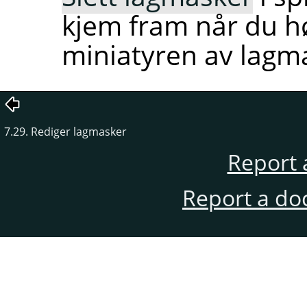
kjem fram når du høg
miniatyren av lagma
7.29. Rediger lagmasker
Report 
Report a do