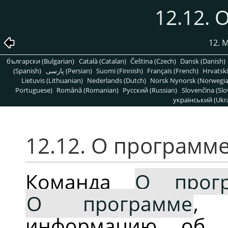
12.12.
12. 
български (Bulgarian)
Català (Catalan)
Čeština (Czech)
Dansk (Danish)
(Spanish)
پارسی (Persian)
Suomi (Finnish)
Français (French)
Hrvatski
Lietuvis (Lithuanian)
Nederlands (Dutch)
Norsk Nynorsk (Norwegi
Portuguese)
Română (Romanian)
Pусский (Russian)
Slovenčina (Slo
український (Ukra
12.12. О программ
Команда
О прог
О программе
, 
информацию об у