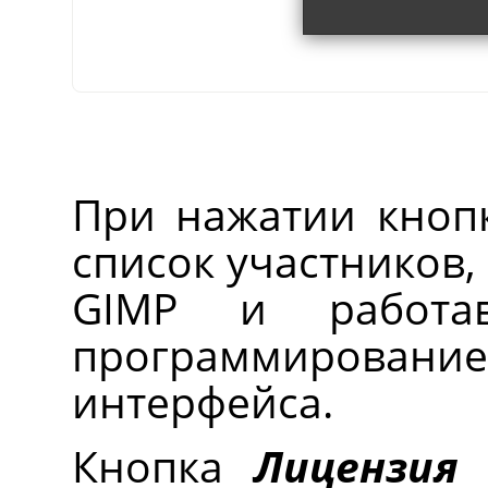
При нажатии кно
список участников,
GIMP
и работав
программирова
интерфейса.
Кнопка
Лицензия
п