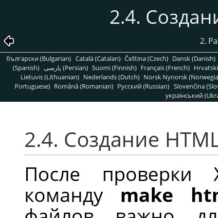
2.4. Созда
2. Р
български (Bulgarian)
Català (Catalan)
Čeština (Czech)
Dansk (Danish)
(Spanish)
پارسی (Persian)
Suomi (Finnish)
Français (French)
Hrvatski
Lietuvis (Lithuanian)
Nederlands (Dutch)
Norsk Nynorsk (Norwegi
Portuguese)
Română (Romanian)
Pусский (Russian)
Slovenčina (Slo
український (Ukra
2.4. Создание HTM
После проверки 
команду
make htm
файлов важно дл