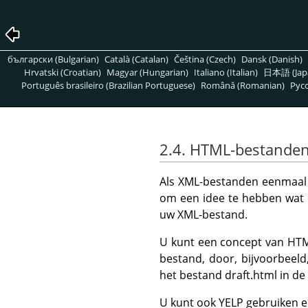
български (Bulgarian)
Català (Catalan)
Čeština (Czech)
Dansk (Danish)
Hrvatski (Croatian)
Magyar (Hungarian)
Italiano (Italian)
日本語 (Jap
Português brasileiro (Brazilian Portuguese)
Română (Romanian)
Pусс
2.4. HTML-bestande
Als XML-bestanden eenmaal z
om een idee te hebben wat d
uw XML-bestand.
U kunt een concept van HTM
bestand, door, bijvoorbeel
het bestand draft.html in de
U kunt ook
YELP
gebruiken e