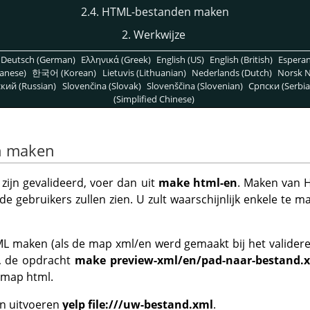
2.4. HTML-bestanden maken
2. Werkwijze
Deutsch (German)
Ελληνικά (Greek)
English (US)
English (British)
Espera
anese)
한국어 (Korean)
Lietuvis (Lithuanian)
Nederlands (Dutch)
Norsk N
кий (Russian)
Slovenčina (Slovak)
Slovenščina (Slovenian)
Српски (Serbia
(Simplified Chinese)
n maken
ijn gevalideerd, voer dan uit
make html-en
. Maken van H
e gebruikers zullen zien. U zult waarschijnlijk enkele te m
L maken (als de map xml/en werd gemaakt bij het validere
d, de opdracht
make preview-xml/en/pad-naar-bestand.
 map html.
n uitvoeren
yelp file:///uw-bestand.xml
.