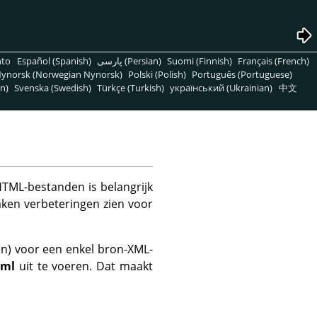
nto
Español (Spanish)
پارسی (Persian)
Suomi (Finnish)
Français (French)
ynorsk (Norwegian Nynorsk)
Polski (Polish)
Português (Portuguese)
n)
Svenska (Swedish)
Türkçe (Turkish)
український (Ukrainian)
中文
TML-bestanden is belangrijk
aken verbeteringen zien voor
n) voor een enkel bron-XML-
xml
uit te voeren. Dat maakt