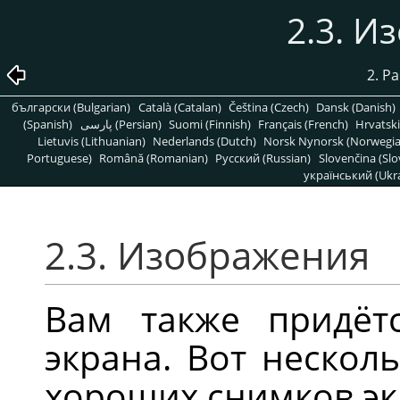
2.3. И
2. Р
български (Bulgarian)
Català (Catalan)
Čeština (Czech)
Dansk (Danish)
(Spanish)
پارسی (Persian)
Suomi (Finnish)
Français (French)
Hrvatski
Lietuvis (Lithuanian)
Nederlands (Dutch)
Norsk Nynorsk (Norwegi
Portuguese)
Română (Romanian)
Pусский (Russian)
Slovenčina (Slo
український (Ukra
2.3. Изображения
Вам также придёт
экрана. Вот нескол
хороших снимков эк