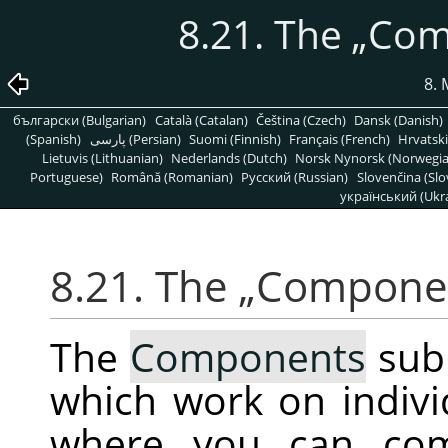
8.21. The
„
Com
8. 
български (Bulgarian)
Català (Catalan)
Čeština (Czech)
Dansk (Danish)
(Spanish)
پارسی (Persian)
Suomi (Finnish)
Français (French)
Hrvatski
Lietuvis (Lithuanian)
Nederlands (Dutch)
Norsk Nynorsk (Norwegi
Portuguese)
Română (Romanian)
Pусский (Russian)
Slovenčina (Slo
український (Ukra
8.21. The
„
Compone
The
Components
sub
which work on indiv
where you can com