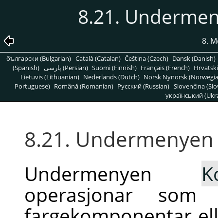
8.21. Underme
8. M
български (Bulgarian)
Català (Catalan)
Čeština (Czech)
Dansk (Danish)
(Spanish)
پارسی (Persian)
Suomi (Finnish)
Français (French)
Hrvatski
Lietuvis (Lithuanian)
Nederlands (Dutch)
Norsk Nynorsk (Norwegi
Portuguese)
Română (Romanian)
Pусский (Russian)
Slovenčina (Slo
український (Ukra
8.21. Undermenyen
Undermenyen
K
operasjonar som v
fargekomponentar el