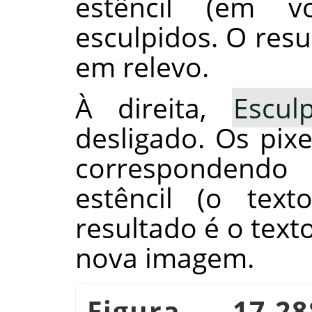
estêncil (em v
esculpidos. O res
em relevo.
À direita,
Escul
desligado. Os pix
correspondendo
estêncil (o text
resultado é o text
nova imagem.
Figura 17.