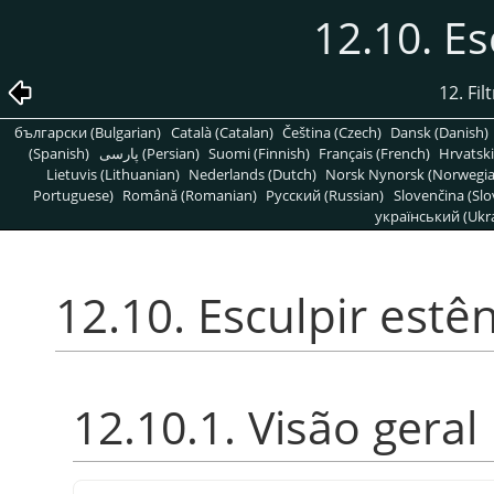
12.10. Es
12. Fi
български (Bulgarian)
Català (Catalan)
Čeština (Czech)
Dansk (Danish)
(Spanish)
پارسی (Persian)
Suomi (Finnish)
Français (French)
Hrvatski
Lietuvis (Lithuanian)
Nederlands (Dutch)
Norsk Nynorsk (Norwegi
Portuguese)
Română (Romanian)
Pусский (Russian)
Slovenčina (Slo
український (Ukra
12.10. Esculpir estên
12.10.1. Visão geral