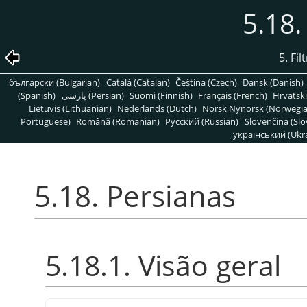
5.18.
5. Fi
български (Bulgarian)
Català (Catalan)
Čeština (Czech)
Dansk (Danish)
(Spanish)
پارسی (Persian)
Suomi (Finnish)
Français (French)
Hrvatski
Lietuvis (Lithuanian)
Nederlands (Dutch)
Norsk Nynorsk (Norwegi
Portuguese)
Română (Romanian)
Pусский (Russian)
Slovenčina (Slo
український (Ukra
5.18. Persianas
5.18.1. Visão geral