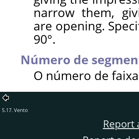
narrow them, giv
are opening. Speci
90°.
Número de segmen
O número de faixa
5.17. Vento
Report 