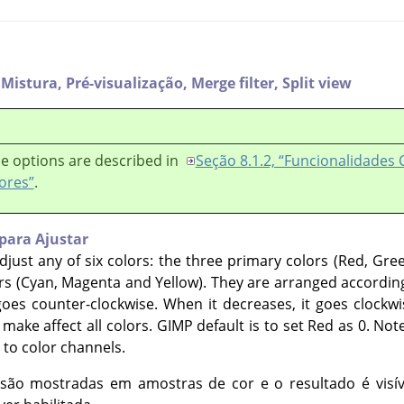
 Mistura,
Pré-visualização,
Merge filter,
Split view
e options are described in
Seção 8.1.2, “Funcionalidade
ores”
.
 para Ajustar
just any of six colors: the three primary colors (Red, Gre
s (Cyan, Magenta and Yellow). They are arranged accordin
oes counter-clockwise. When it decreases, it goes clockwis
make affect all colors.
GIMP
default is to set Red as 0. Not
 to color channels.
são mostradas em amostras de cor e o resultado é visí