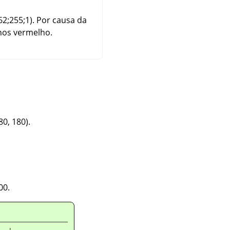
162;255;1). Por causa da
nos vermelho.
80, 180).
00.