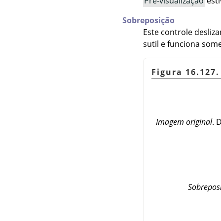
Pré-visualização
esti
Sobreposição
Este controle desliza
sutil e funciona som
Figura 16.127
Imagem original
. 
Sobrepos