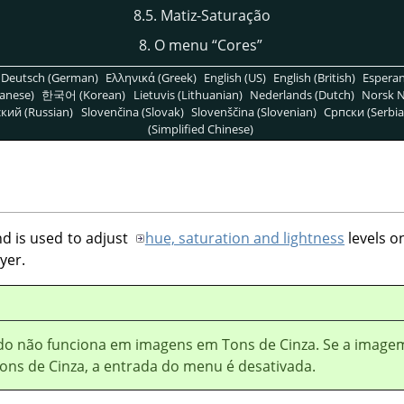
8.5. Matiz-Saturação
8. O menu
“
Cores
”
Deutsch (German)
Ελληνικά (Greek)
English (US)
English (British)
Espera
anese)
한국어 (Korean)
Lietuvis (Lithuanian)
Nederlands (Dutch)
Norsk N
кий (Russian)
Slovenčina (Slovak)
Slovenščina (Slovenian)
Српски (Serbia
(Simplified Chinese)
 is used to adjust
hue, saturation and lightness
levels o
yer.
o não funciona em imagens em Tons de Cinza. Se a image
Tons de Cinza, a entrada do menu é desativada.