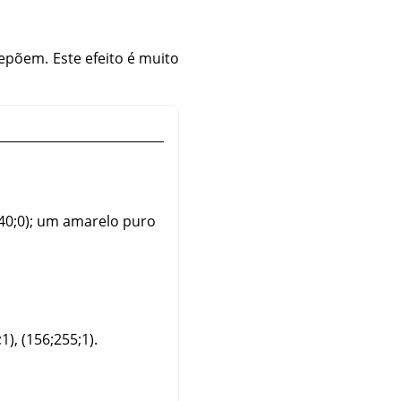
repõem. Este efeito é muito
40;0); um amarelo puro
1), (156;255;1).