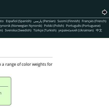
nto
Español (Spanish)
پارسی (Persian)
Suomi (Finnish)
Français (French)
ynorsk (Norwegian Nynorsk)
Polski (Polish)
Português (Portuguese)
n)
Svenska (Swedish)
Türkçe (Turkish)
український (Ukrainian)
中文
n a range of color weights for
m