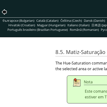
български (Bulgarian)
Català (Catalan)
Čeština (Czech)
Dansk (Danish)
Hrvatski (Croatian)
Magyar (Hungarian)
Italiano (Italian)
日本語 (Jap
Português brasileiro (Brazilian Portuguese)
Română (Romanian)
Pусс
8.5. Matiz-Saturação
The Hue-Saturation command
the selected area or active la
Nota
Este comand
estiver em 