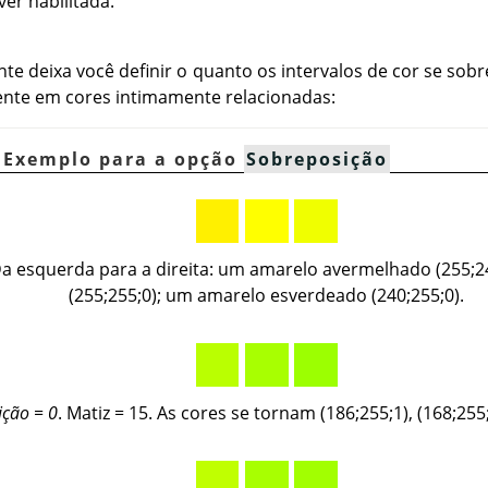
ver habilitada.
nte deixa você definir o quanto os intervalos de cor se sob
ente em cores intimamente relacionadas:
. Exemplo para a opção
Sobreposição
Da esquerda para a direita: um amarelo avermelhado (255;2
(255;255;0); um amarelo esverdeado (240;255;0).
ição = 0
. Matiz = 15. As cores se tornam (186;255;1), (168;255;