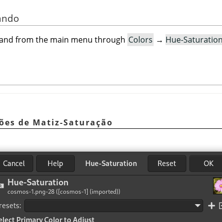
ando
mand from the main menu through
Colors
→
Hue-Saturatio
ções de Matiz-Saturação