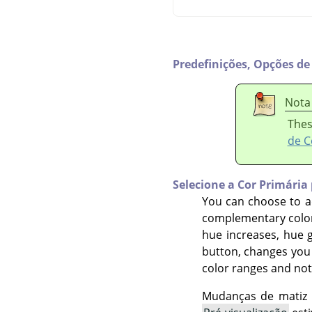
Predefinições,
Opções de
Nota
Thes
de C
Selecione a Cor Primária
You can choose to ad
complementary color
hue increases, hue g
button, changes you 
color ranges and not
Mudanças de matiz 