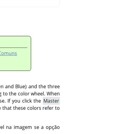
s Comuns
en and Blue) and the three
g to the color wheel. When
e. If you click the
Master
e that these colors refer to
vel na imagem se a opção