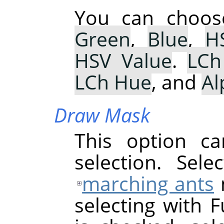
You can choo
Green
,
Blue
,
H
HSV Value
.
LCh
LCh Hue
, and
Al
Draw Mask
This option ca
selection. Sel
marching ants
selecting with F