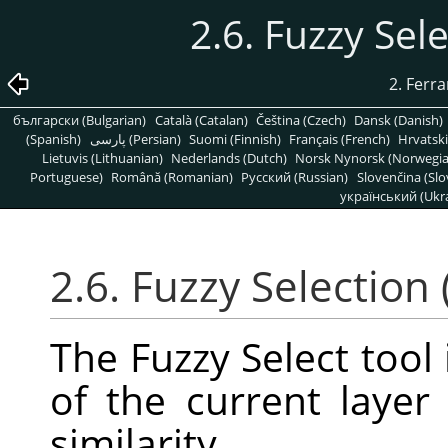
2.6. Fuzzy Sel
2. Ferr
български (Bulgarian)
Català (Catalan)
Čeština (Czech)
Dansk (Danish)
(Spanish)
پارسی (Persian)
Suomi (Finnish)
Français (French)
Hrvatski
Lietuvis (Lithuanian)
Nederlands (Dutch)
Norsk Nynorsk (Norwegi
Portuguese)
Română (Romanian)
Pусский (Russian)
Slovenčina (Slo
український (Ukra
2.6. Fuzzy Selection
The Fuzzy Select tool 
of the current laye
similarity.