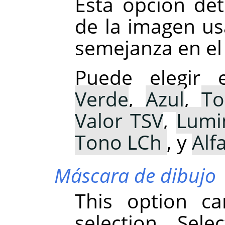
Esta opción de
de la imagen us
semejanza en el 
Puede elegir
Verde
,
Azul
,
To
Valor TSV
,
Lumi
Tono LCh
, y
Alf
Máscara de dibujo
This option ca
selection. Sel