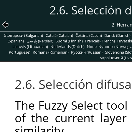
2.6. Selección 
2. Herra
български (Bulgarian)
Català (Catalan)
Čeština (Czech)
Dansk (Danish)
(Spanish)
پارسی (Persian)
Suomi (Finnish)
Français (French)
Hrvatski
Lietuvis (Lithuanian)
Nederlands (Dutch)
Norsk Nynorsk (Norwegi
Portuguese)
Română (Romanian)
Pусский (Russian)
Slovenčina (Slo
український (Ukra
2.6. Selección difusa
The Fuzzy Select tool 
of the current laye
similarity.