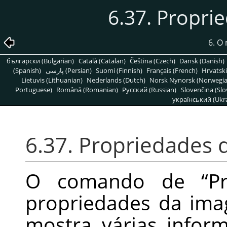
6.37. Propr
6. O
български (Bulgarian)
Català (Catalan)
Čeština (Czech)
Dansk (Danish)
(Spanish)
پارسی (Persian)
Suomi (Finnish)
Français (French)
Hrvatski
Lietuvis (Lithuanian)
Nederlands (Dutch)
Norsk Nynorsk (Norwegi
Portuguese)
Română (Romanian)
Pусский (Russian)
Slovenčina (Slo
український (Ukra
6.37. Propriedades
O comando de
“
P
propriedades da im
mostra várias infor