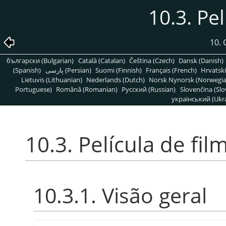
10.3. Pel
10. 
български (Bulgarian)
Català (Catalan)
Čeština (Czech)
Dansk (Danish)
(Spanish)
پارسی (Persian)
Suomi (Finnish)
Français (French)
Hrvatski
Lietuvis (Lithuanian)
Nederlands (Dutch)
Norsk Nynorsk (Norwegi
Portuguese)
Română (Romanian)
Pусский (Russian)
Slovenčina (Slo
український (Ukra
10.3. Película de fil
10.3.1. Visão geral