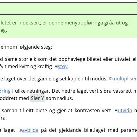
letet er indeksert, er denne menyoppføringa gråa ut og
leg.
gjennom følgjande steg:
d same storleik som det opphavlege biletet eller utvalet el
fylt med kvitt og kraftig
støy
.
ye laget over det gamle og set kopien til modus
multipliser
øring
i ulike retningar. Det nedre laget vert sløra vassrett
 loddrett med
Slør Y
som radius.
a saman til eitt biete og gjer at kontrasten vert
utvida
m
øra.
ye laget
avbilda
på det gjeldande biletlaget med param