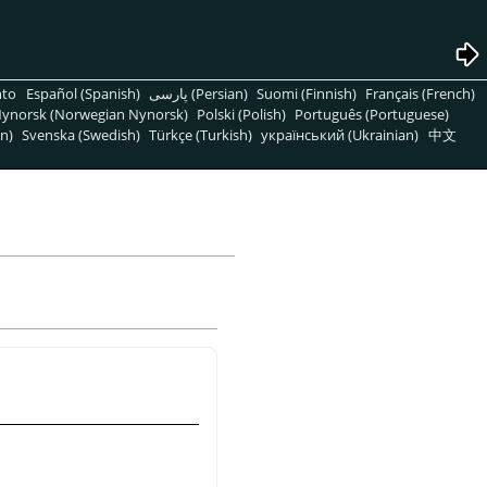
nto
Español (Spanish)
پارسی (Persian)
Suomi (Finnish)
Français (French)
ynorsk (Norwegian Nynorsk)
Polski (Polish)
Português (Portuguese)
n)
Svenska (Swedish)
Türkçe (Turkish)
український (Ukrainian)
中文