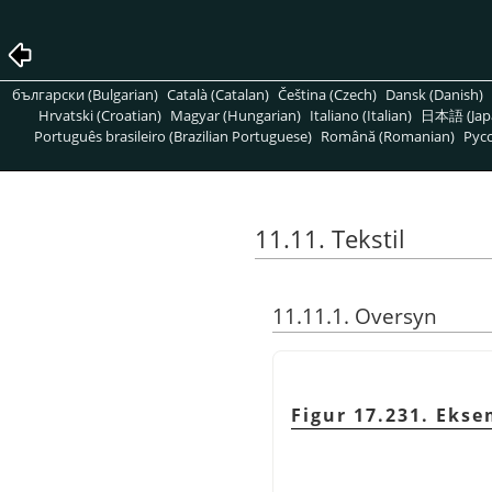
български (Bulgarian)
Català (Catalan)
Čeština (Czech)
Dansk (Danish)
Hrvatski (Croatian)
Magyar (Hungarian)
Italiano (Italian)
日本語 (Jap
Português brasileiro (Brazilian Portuguese)
Română (Romanian)
Pусс
11.11. Tekstil
11.11.1. Oversyn
Figur 17.231. Ekse