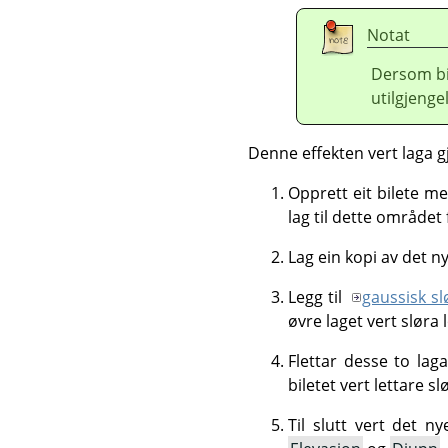
Notat
Dersom bi
utilgjenge
Denne effekten vert laga 
Opprett eit bilete me
lag til dette området 
Lag ein kopi av det n
Legg til
gaussisk sl
øvre laget vert sløra
Flettar desse to lag
biletet vert lettare sl
Til slutt vert det n