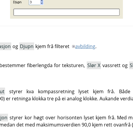
asjon
og
Djupn
kjem frå filteret
avbilding
.
estemmer fiberlengda for teksturen,
Slør X
vassrett og
S
ut
styrer kva kompassretning lyset kjem frå. Både 
0) er retninga klokka tre på ei analog klokke. Aukande verdia
sjon
styrer kor høgt over horisonten lyset kjem frå. Med 
, medan det med maksimumsverdien 90,0 kjem rett ovanfrå (s