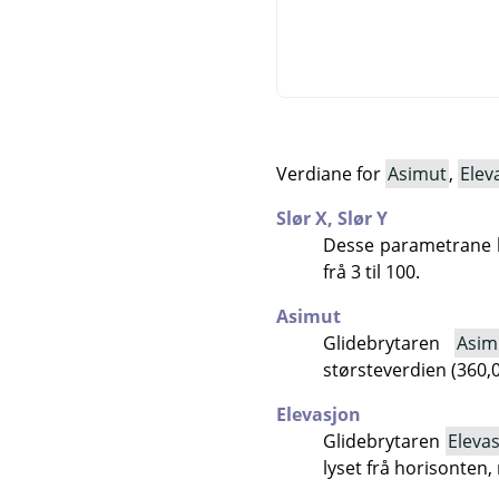
Verdiane for
Asimut
,
Elev
Slør X,
Slør Y
Desse parametrane b
frå 3 til 100.
Asimut
Glidebrytaren
Asim
størsteverdien (360,0
Elevasjon
Glidebrytaren
Eleva
lyset frå horisonten