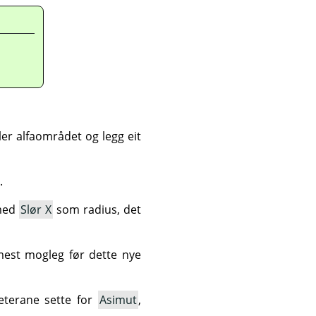
ler alfaområdet og legg eit
.
 med
Slør X
som radius, det
est mogleg før dette nye
eterane sette for
Asimut
,