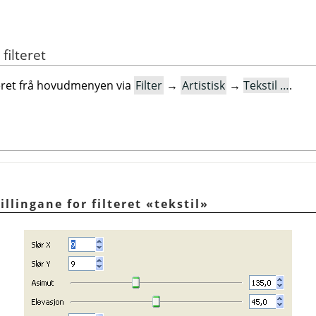
 filteret
lteret frå hovudmenyen via
Filter
→
Artistisk
→
Tekstil …
.
illingane for filteret «tekstil»