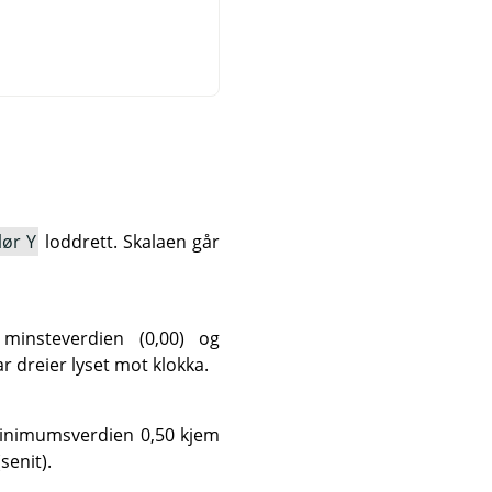
lør Y
loddrett. Skalaen går
minsteverdien (0,00) og
r dreier lyset mot klokka.
minimumsverdien 0,50 kjem
enit).