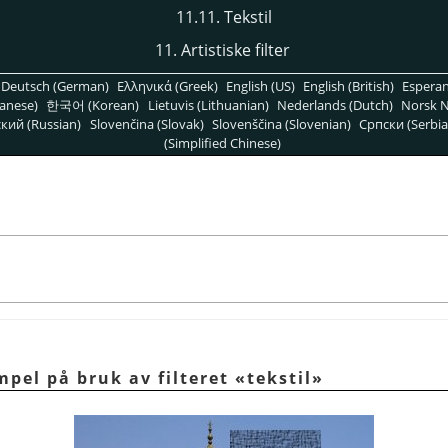
11.11. Tekstil
11. Artistiske filter
Deutsch (German)
Ελληνικά (Greek)
English (US)
English (British)
Espera
anese)
한국어 (Korean)
Lietuvis (Lithuanian)
Nederlands (Dutch)
Norsk N
кий (Russian)
Slovenčina (Slovak)
Slovenščina (Slovenian)
Српски (Serbia
(Simplified Chinese)
mpel på bruk av filteret «tekstil»