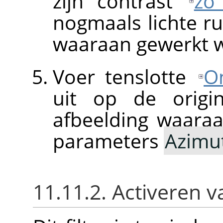
zijn contrast
zo
nogmaals lichte ru
waaraan gewerkt w
Voer tenslotte
O
uit op de origi
afbeelding waara
parameters
Azimu
11.11.2. Activeren va