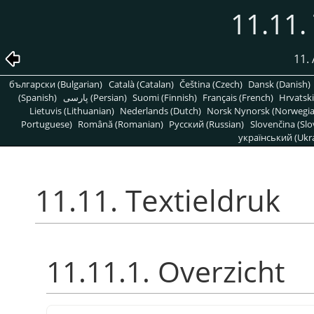
11.11.
11. 
български (Bulgarian)
Català (Catalan)
Čeština (Czech)
Dansk (Danish)
(Spanish)
پارسی (Persian)
Suomi (Finnish)
Français (French)
Hrvatski
Lietuvis (Lithuanian)
Nederlands (Dutch)
Norsk Nynorsk (Norwegi
Portuguese)
Română (Romanian)
Pусский (Russian)
Slovenčina (Slo
український (Ukra
11.11. Textieldruk
11.11.1. Overzicht