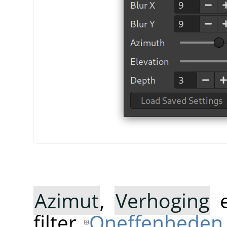
Azimut
,
Verhoging
filter
Oneffenheden