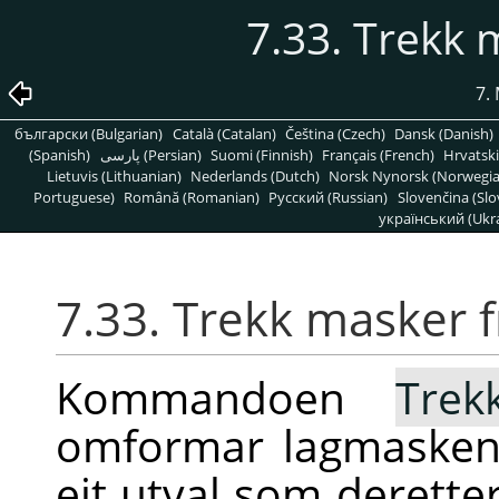
7.33. Trekk 
7.
български (Bulgarian)
Català (Catalan)
Čeština (Czech)
Dansk (Danish)
(Spanish)
پارسی (Persian)
Suomi (Finnish)
Français (French)
Hrvatski
Lietuvis (Lithuanian)
Nederlands (Dutch)
Norsk Nynorsk (Norwegi
Portuguese)
Română (Romanian)
Pусский (Russian)
Slovenčina (Slo
український (Ukra
7.33. Trekk masker f
Kommandoen
Trek
omformar lagmaskene 
eit utval som deretter 