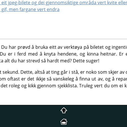
l eit jpeg-bilete og dei gjennomsiktige områda vert kvite elle
l gif, men fargane vert endra
t. Du har prøvd å bruka eitt av verktøya på biletet og ingent
Du er i ferd med å knyta hendene, og kinna heitnar. Er e
a alt du har strevd så hardt med? Dette suger!
t sekund. Dette, altså at ting går i stå, er noko som skjer av 
om oftast er det ikkje så vanskeleg å finna ut av, og å repa
a det roleg og kikk gjennom sjekklista. Truleg vert du om ei 