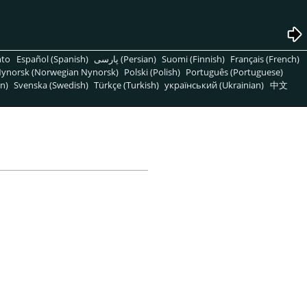
nto
Español (Spanish)
پارسی (Persian)
Suomi (Finnish)
Français (French)
ynorsk (Norwegian Nynorsk)
Polski (Polish)
Português (Portuguese)
n)
Svenska (Swedish)
Türkçe (Turkish)
український (Ukrainian)
中文