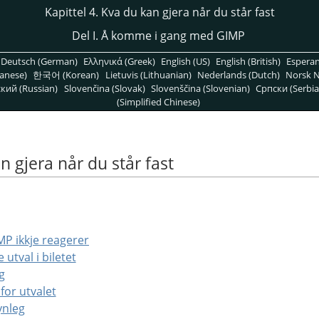
Kapittel 4. Kva du kan gjera når du står fast
Del I. Å komme i gang med GIMP
Deutsch (German)
Ελληνικά (Greek)
English (US)
English (British)
Espera
anese)
한국어 (Korean)
Lietuvis (Lithuanian)
Nederlands (Dutch)
Norsk N
кий (Russian)
Slovenčina (Slovak)
Slovenščina (Slovenian)
Српски (Serbia
(Simplified Chinese)
n gjera når du står fast
IMP ikkje reagerer
e utval i biletet
g
for utvalet
ynleg