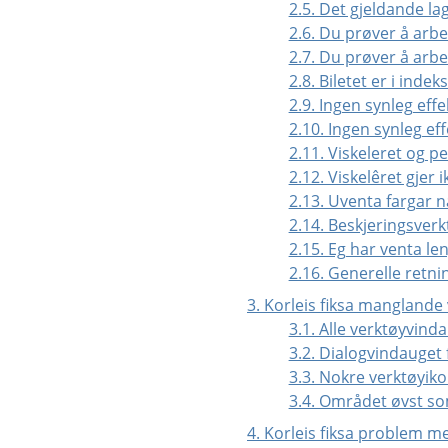
2.5. Det gjeldande la
2.6. Du prøver å arbe
2.7. Du prøver å arbe
2.8. Biletet er i inde
2.9. Ingen synleg eff
2.10. Ingen synleg ef
2.11. Viskeleret og p
2.12. Viskelêret gjer
2.13. Uventa fargar n
2.14. Beskjeringsverk
2.15. Eg har venta le
2.16. Generelle retni
3. Korleis fiksa mangland
3.1. Alle verktøyvin
3.2. Dialogvindauget 
3.3. Nokre verktøyik
3.4. Området øvst so
4. Korleis fiksa problem m