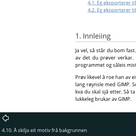
4.1. Eg eksporterer ti
4.2. Eg eksporterer ti
1. Innleiing
Ja vel, så står du bom fas
av det du prøver verkar. 
programmet og såleis mist
Prøv likevel å roe han av ei
lang røynsle med
GIMP
. S
kva du skal sjå etter. Så t
lukkeleg brukar av
GIMP
.
4.10. Å skilja eit motiv frå bakgrunnen