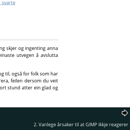
r svarte
ing skjer og ingenting anna
inaste utvegen å avslutta
og til, også for folk som har
rera, feilen dersom du veit
kort stund atter ein glad og
2. Vanlege årsaker til at GIMP ikkje reagerer