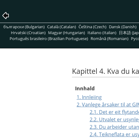
български (Bulgarian)
Català (Catalan)
Čeština (Czech)
Dansk (Danish)
Hrvatski (Croatian)
Magyar (Hungarian)
Italiano (Italian)
日本語 (Jap
Português brasileiro (Brazilian Portuguese)
Română (Romanian)
Pусс
Kapittel 4. Kva du ka
Innhald
1. Innleiing
2. Vanlege årsaker til at G
2.1. Det er eit flytand
2.2. Utvalet er usynle
2.3. Du arbeider utan
2.4. Teikneflata er us