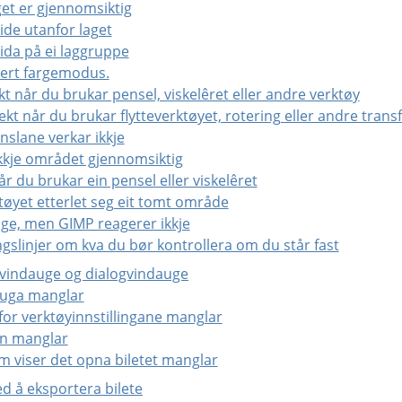
get er gjennomsiktig
ide utanfor laget
ida på ei laggruppe
ksert fargemodus.
ekt når du brukar pensel, viskelêret eller andre verktøy
fekt når du brukar flytteverktøyet, rotering eller andre tra
enslane verkar ikkje
 ikkje området gjennomsiktig
år du brukar ein pensel eller viskelêret
tøyet etterlet seg eit tomt område
nge, men GIMP reagerer ikkje
ngslinjer om kva du bør kontrollera om du står fast
e vindauge og dialogvindauge
dauga manglar
for verktøyinnstillingane manglar
on manglar
m viser det opna biletet manglar
ed å eksportera bilete