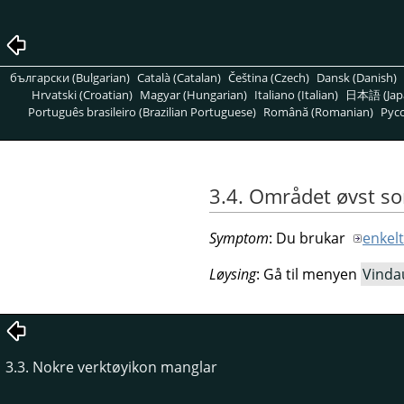
български (Bulgarian)
Català (Catalan)
Čeština (Czech)
Dansk (Danish)
Hrvatski (Croatian)
Magyar (Hungarian)
Italiano (Italian)
日本語 (Jap
Português brasileiro (Brazilian Portuguese)
Română (Romanian)
Pусс
3.4. Området øvst so
Symptom
: Du brukar
enkel
Løysing
: Gå til menyen
Vinda
3.3. Nokre verktøyikon manglar