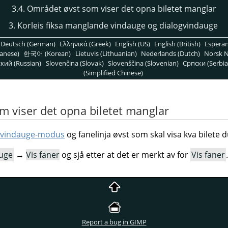
3.4. Området øvst som viser det opna biletet manglar
3. Korleis fiksa manglande vindauge og dialogvindauge
Deutsch (German)
Ελληνικά (Greek)
English (US)
English (British)
Espera
anese)
한국어 (Korean)
Lietuvis (Lithuanian)
Nederlands (Dutch)
Norsk N
кий (Russian)
Slovenčina (Slovak)
Slovenščina (Slovenian)
Српски (Serbia
(Simplified Chinese)
m viser det opna biletet manglar
tvindauge-modus
og fanelinja øvst som skal visa kva bilete
uge
→
Vis faner
og sjå etter at det er merkt av for
Vis faner
.
Report a bug in GIMP