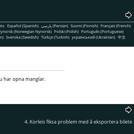
nto
Español (Spanish)
پارسی (Persian)
Suomi (Finnish)
Français (French)
ynorsk (Norwegian Nynorsk)
Polski (Polish)
Português (Portuguese)
n)
Svenska (Swedish)
Türkçe (Turkish)
український (Ukrainian)
中文
 du har opna manglar.
4. Korleis fiksa problem med å eksportera bilete