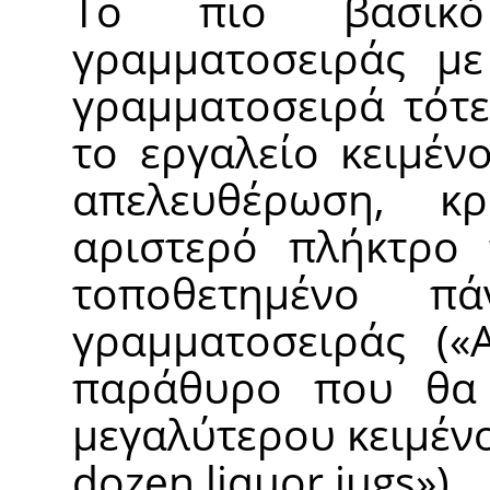
Το πιο βασικό
γραμματοσειράς με
γραμματοσειρά τότε
το εργαλείο κειμένο
απελευθέρωση, κ
αριστερό πλήκτρο 
τοποθετημένο π
γραμματοσειράς (
«
παράθυρο που θα 
μεγαλύτερου κειμένο
dozen liquor jugs
»
).