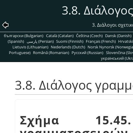
3.8. Διάλογ
3. Διάλογοι σχετι
български (Bulgarian)
Català (Catalan)
Čeština (Czech)
Dansk (Danish)
(Spanish)
پارسی (Persian)
Suomi (Finnish)
Français (French)
Hrvatski
Lietuvis (Lithuanian)
Nederlands (Dutch)
Norsk Nynorsk (Norwegi
Portuguese)
Română (Romanian)
Pусский (Russian)
Slovenčina (Slo
український (Ukra
3.8. Διάλογος γραμ
Σχήμα 15.4
γραμματοσειρών