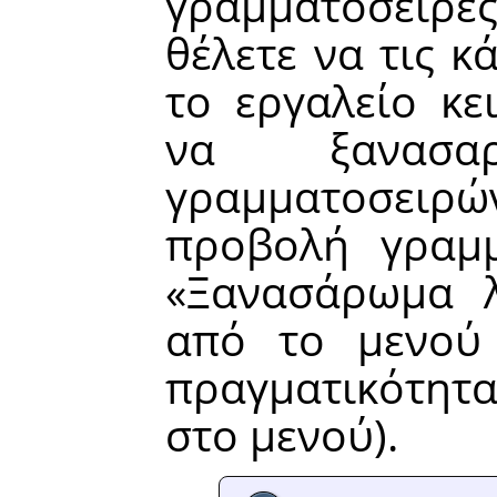
γραμματοσειρές
θέλετε να τις 
το εργαλείο κε
να ξανασα
γραμματοσειρ
προβολή γραμμ
«
Ξανασάρωμα λ
από το μενού 
πραγματικότητ
στο μενού).