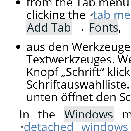
from the Tab menu 
clicking the
tab me
Add Tab
→
Fonts
,
aus den Werkzeugei
Textwerkzeuges. We
Knopf
„
Schrift
“
klick
Schriftauswahlliste.
unten öffnet den Sc
In the
Windows
me
detached windows