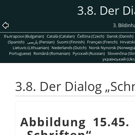
3.8. Der D
3. Bildin
български (Bulgarian)
Català (Catalan)
Čeština (Czech)
Dansk (Danish)
(Spanish)
پارسی (Persian)
Suomi (Finnish)
Français (French)
Hrvatski
Lietuvis (Lithuanian)
Nederlands (Dutch)
Norsk Nynorsk (Norwegi
Portuguese)
Română (Romanian)
Pусский (Russian)
Slovenčina (Slo
український (Ukra
3.8. Der Dialog
„
Schr
Abbildung 15.45.
„
Schriften
“