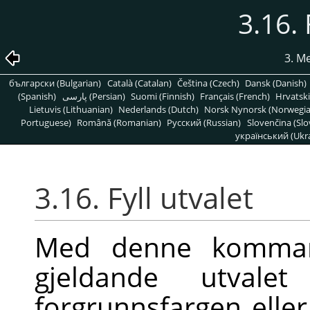
3.16. 
3. M
български (Bulgarian)
Català (Catalan)
Čeština (Czech)
Dansk (Danish)
(Spanish)
پارسی (Persian)
Suomi (Finnish)
Français (French)
Hrvatski
Lietuvis (Lithuanian)
Nederlands (Dutch)
Norsk Nynorsk (Norwegi
Portuguese)
Română (Romanian)
Pусский (Russian)
Slovenčina (Slo
український (Ukra
3.16. Fyll utvalet
Med denne komman
gjeldande utval
forgrunnsfargen elle