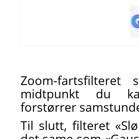
Zoom-fartsfilteret 
midtpunkt du ka
forstørrer samstunde
Til slutt, filteret «S
det same som «Gauss