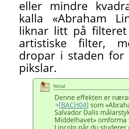
eller mindre kvadra
kalla «Abraham Linc
liknar litt på filtere
artistiske filter,
dropar i staden for
pikslar.
Notat
Denne effekten er nærare
[
BACH04
]
som «Abraham
Salvador Dalis målarsty
Middelhavet» omforma ti
Lincoln når du studerer d