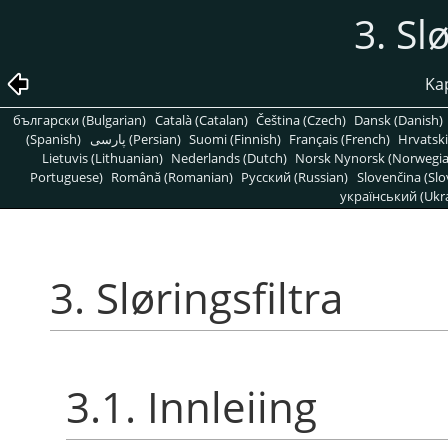
3. Sl
Kap
български (Bulgarian)
Català (Catalan)
Čeština (Czech)
Dansk (Danish)
(Spanish)
پارسی (Persian)
Suomi (Finnish)
Français (French)
Hrvatski
Lietuvis (Lithuanian)
Nederlands (Dutch)
Norsk Nynorsk (Norwegi
Portuguese)
Română (Romanian)
Pусский (Russian)
Slovenčina (Slo
український (Ukra
3. Sløringsfiltra
3.1. Innleiing