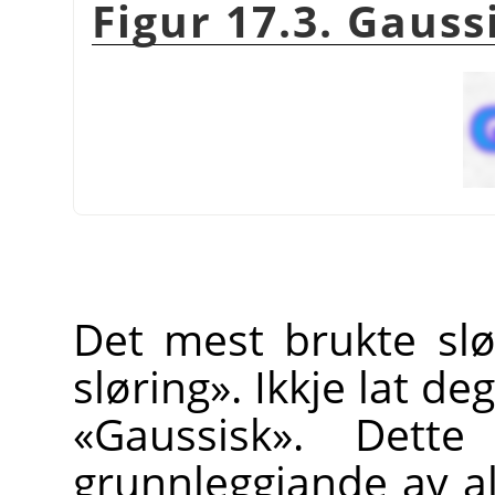
Figur 17.3. Gauss
Det mest brukte slør
sløring». Ikkje lat d
«Gaussisk». Dette
grunnleggjande av all