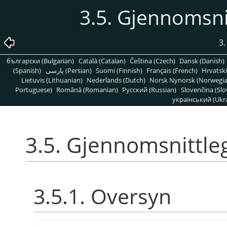
3.5. Gjennomsni
3.
български (Bulgarian)
Català (Catalan)
Čeština (Czech)
Dansk (Danish)
(Spanish)
پارسی (Persian)
Suomi (Finnish)
Français (French)
Hrvatski
Lietuvis (Lithuanian)
Nederlands (Dutch)
Norsk Nynorsk (Norwegi
Portuguese)
Română (Romanian)
Pусский (Russian)
Slovenčina (Slo
український (Ukra
3.5. Gjennomsnittle
3.5.1. Oversyn