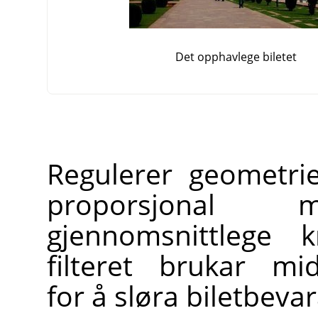
Det opphavlege biletet
Regulerer geometri
proporsjonal
gjennomsnittlege k
filteret brukar mi
for å sløra biletbeva