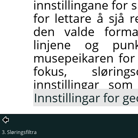
innstillingane for 
for lettare å sjå r
den valde form
linjene og pu
musepeikaren for
fokus, slørin
innstillingar som
Innstillingar for g
3. Sløringsfiltra