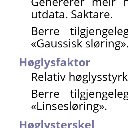
Genererer meir n
utdata. Saktare.
Berre tilgjenge
«Gaussisk sløring»
Høglysfaktor
Relativ høglysstyrk
Berre tilgjenge
«Linsesløring».
Høglysterskel