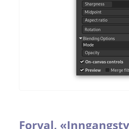
Forval,
«
Inngangst