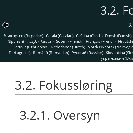
3.2. F
3.
български (Bulgarian)
Català (Catalan)
Čeština (Czech)
Dansk (Danish)
(Spanish)
پارسی (Persian)
Suomi (Finnish)
Français (French)
Hrvatski
Lietuvis (Lithuanian)
Nederlands (Dutch)
Norsk Nynorsk (Norwegi
Portuguese)
Română (Romanian)
Pусский (Russian)
Slovenčina (Slo
український (Ukra
3.2. Fokussløring
3.2.1. Oversyn