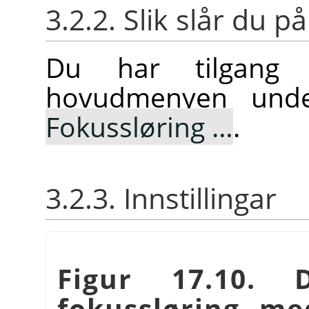
3.2.2. Slik slår du på
Du har tilgang t
hovudmenyen un
Fokussløring …
.
3.2.3. Innstillingar
Figur 17.10. D
fokussløring me