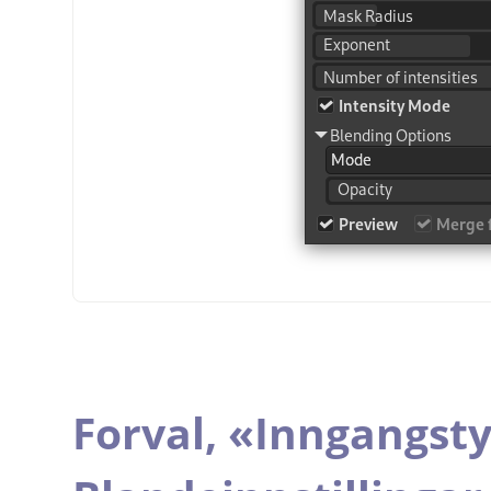
Forval,
«
Inngangst