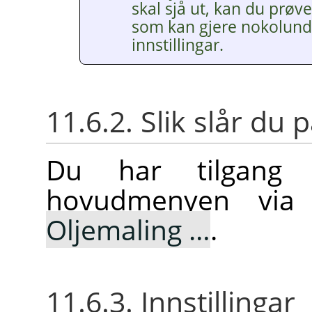
skal sjå ut, kan du prøve
som kan gjere nokolund
innstillingar.
11.6.2. Slik slår du p
Du har tilgang t
hovudmenyen vi
Oljemaling …
.
11.6.3. Innstillingar