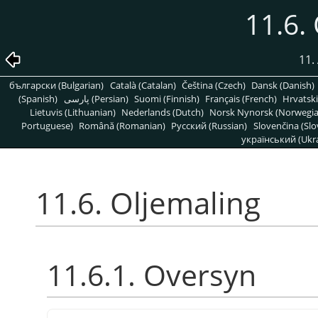
11.6.
11. 
български (Bulgarian)
Català (Catalan)
Čeština (Czech)
Dansk (Danish)
(Spanish)
پارسی (Persian)
Suomi (Finnish)
Français (French)
Hrvatski
Lietuvis (Lithuanian)
Nederlands (Dutch)
Norsk Nynorsk (Norwegi
Portuguese)
Română (Romanian)
Pусский (Russian)
Slovenčina (Slo
український (Ukra
11.6. Oljemaling
11.6.1. Oversyn