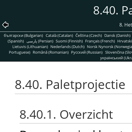
8.40. P
8. H
български (Bulgarian)
Català (Catalan)
Čeština (Czech)
Dansk (Danish)
(Spanish)
پارسی (Persian)
Suomi (Finnish)
Français (French)
Hrvatski
Lietuvis (Lithuanian)
Nederlands (Dutch)
Norsk Nynorsk (Norwegi
Portuguese)
Română (Romanian)
Pусский (Russian)
Slovenčina (Slo
український (Ukra
8.40. Paletprojectie
8.40.1. Overzicht