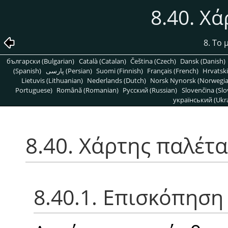
8.40. Χ
8. Το
български (Bulgarian)
Català (Catalan)
Čeština (Czech)
Dansk (Danish)
(Spanish)
پارسی (Persian)
Suomi (Finnish)
Français (French)
Hrvatski
Lietuvis (Lithuanian)
Nederlands (Dutch)
Norsk Nynorsk (Norwegi
Portuguese)
Română (Romanian)
Pусский (Russian)
Slovenčina (Slo
український (Ukra
8.40. Χάρτης παλέτα
8.40.1. Επισκόπηση