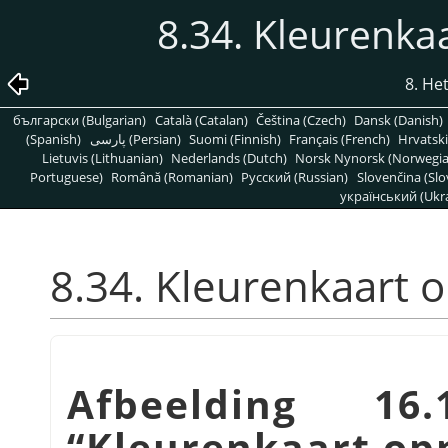
8.34. Kleurenk
8. H
български (Bulgarian)
Català (Catalan)
Čeština (Czech)
Dansk (Danish)
(Spanish)
پارسی (Persian)
Suomi (Finnish)
Français (French)
Hrvatski
Lietuvis (Lithuanian)
Nederlands (Dutch)
Norsk Nynorsk (Norwegi
Portuguese)
Română (Romanian)
Pусский (Russian)
Slovenčina (Slo
український (Ukra
8.34. Kleurenkaart
Afbeelding 16
“
Kleurenkaart op