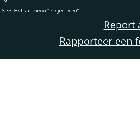
8.33. Het submenu
“
Projecteren
”
Report 
Rapporteer een f