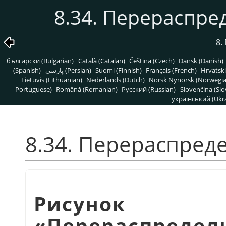
8.34. Перераспре
8.
български (Bulgarian)
Català (Catalan)
Čeština (Czech)
Dansk (Danish)
(Spanish)
پارسی (Persian)
Suomi (Finnish)
Français (French)
Hrvatski
Lietuvis (Lithuanian)
Nederlands (Dutch)
Norsk Nynorsk (Norwegi
Portuguese)
Română (Romanian)
Pусский (Russian)
Slovenčina (Slo
український (Ukra
8.34. Перераспред
Рисунок 1
«
Перераспредел