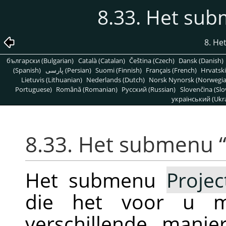
8.33. Het su
8. H
български (Bulgarian)
Català (Catalan)
Čeština (Czech)
Dansk (Danish)
(Spanish)
پارسی (Persian)
Suomi (Finnish)
Français (French)
Hrvatski
Lietuvis (Lithuanian)
Nederlands (Dutch)
Norsk Nynorsk (Norwegi
Portuguese)
Română (Romanian)
Pусский (Russian)
Slovenčina (Slo
український (Ukra
8.33. Het submenu
Het submenu
Projec
die het voor u m
verschillende mani