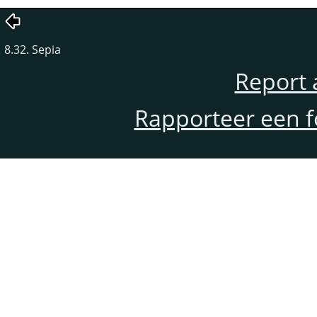
8.32. Sepia
Report 
Rapporteer een f