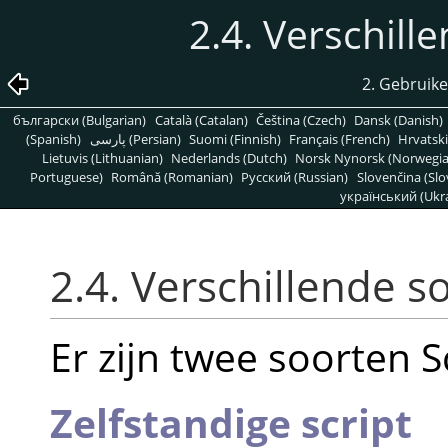
2.4. Verschill
2. Gebruike
български (Bulgarian)
Català (Catalan)
Čeština (Czech)
Dansk (Danish)
(Spanish)
پارسی (Persian)
Suomi (Finnish)
Français (French)
Hrvatski
Lietuvis (Lithuanian)
Nederlands (Dutch)
Norsk Nynorsk (Norwegi
Portuguese)
Română (Romanian)
Pусский (Russian)
Slovenčina (Slo
український (Ukra
2.4. Verschillende s
Er zijn twee soorten Sc
Zelfstandige script