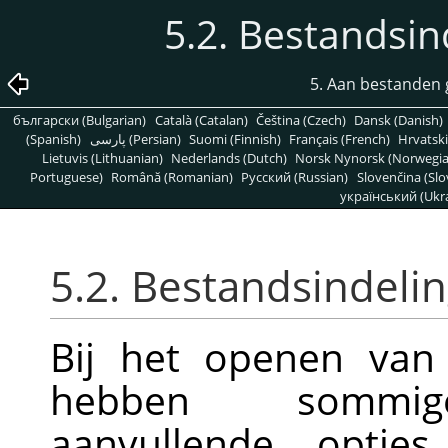
5.2. Bestandsi
5. Aan bestanden 
български (Bulgarian)
Català (Catalan)
Čeština (Czech)
Dansk (Danish)
(Spanish)
پارسی (Persian)
Suomi (Finnish)
Français (French)
Hrvatski
Lietuvis (Lithuanian)
Nederlands (Dutch)
Norsk Nynorsk (Norwegi
Portuguese)
Română (Romanian)
Pусский (Russian)
Slovenčina (Slo
український (Ukra
5.2. Bestandsindeli
Bij het openen van 
hebben sommige
aanvullende opties