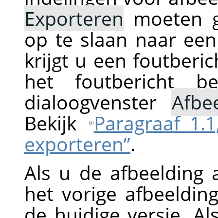
Exporteren
moeten ge
op te slaan naar een
krijgt u een foutberi
het foutbericht b
dialoogvenster
Afbe
Bekijk
Paragraaf 1.1
exporteren”
.
Als u de afbeelding 
het vorige afbeeldi
de huidige versie. Al