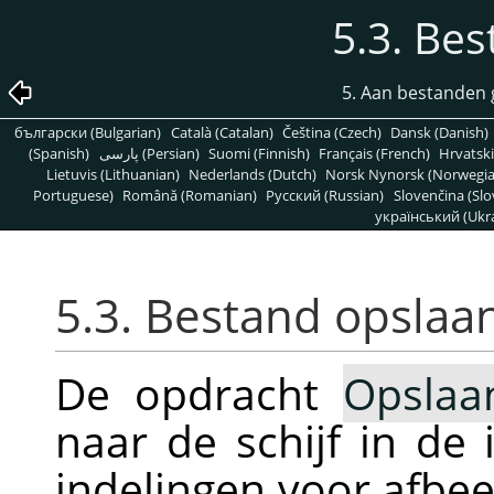
5.3. Be
5. Aan bestanden 
български (Bulgarian)
Català (Catalan)
Čeština (Czech)
Dansk (Danish)
(Spanish)
پارسی (Persian)
Suomi (Finnish)
Français (French)
Hrvatski
Lietuvis (Lithuanian)
Nederlands (Dutch)
Norsk Nynorsk (Norwegi
Portuguese)
Română (Romanian)
Pусский (Russian)
Slovenčina (Slo
український (Ukra
5.3. Bestand opslaa
De opdracht
Opslaa
naar de schijf in de
indelingen voor afbe