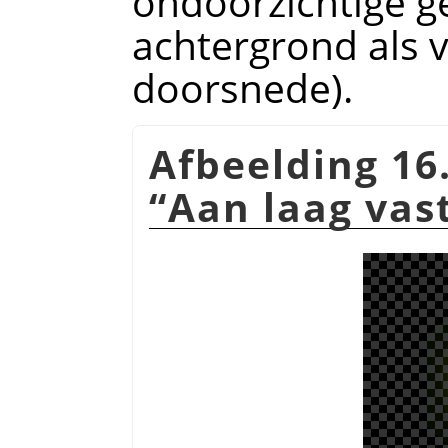
ondoorzichtige g
achtergrond als v
doorsnede).
Afbeelding 16
“
Aan laag va