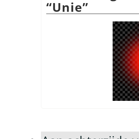
“
Unie
”