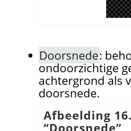
Doorsnede
: beh
ondoorzichtige g
achtergrond als v
doorsnede.
Afbeelding 16
“
Doorsnede
”