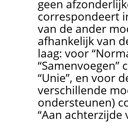
geen afzonderli
correspondeert i
van de ander mod
afhankelijk van
laag: voor
“
Norm
“
Samenvoegen
”
c
“
Unie
”
, en voor d
verschillende mo
ondersteunen) c
“
Aan achterzijde