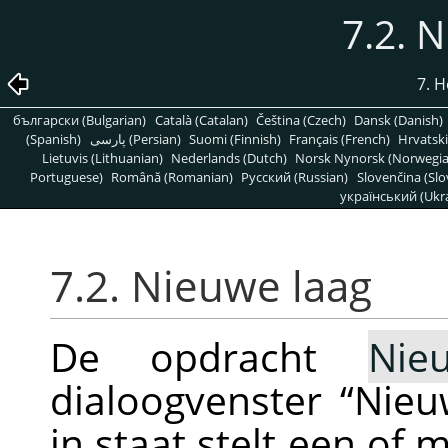
7.2. 
7. 
български (Bulgarian)
Català (Catalan)
Čeština (Czech)
Dansk (Danish)
(Spanish)
پارسی (Persian)
Suomi (Finnish)
Français (French)
Hrvatski
Lietuvis (Lithuanian)
Nederlands (Dutch)
Norsk Nynorsk (Norwegi
Portuguese)
Română (Romanian)
Pусский (Russian)
Slovenčina (Slo
український (Ukra
7.2. Nieuwe laag
De opdracht
Nie
dialoogvenster
“
Nieu
in staat stelt een of