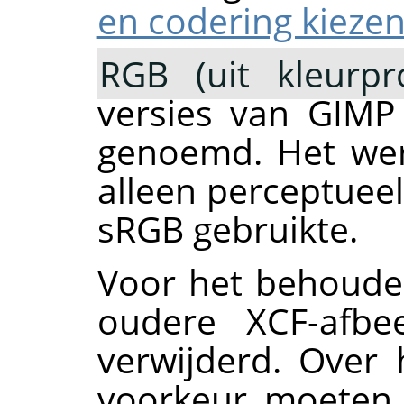
en codering kieze
RGB (uit kleurpro
versies van
GIMP
genoemd. Het we
alleen perceptueel
sRGB gebruikte.
Voor het behouden
oudere XCF-afbe
verwijderd. Over
voorkeur moeten