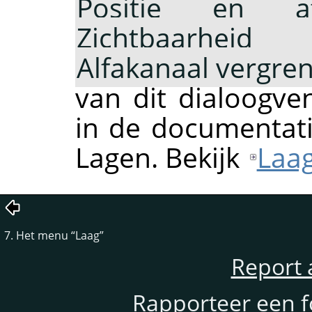
Positie en af
Zichtbaarheid 
Alfakanaal vergre
van dit dialoogv
in de documentati
Lagen. Bekijk
Laag
7. Het menu
“
Laag
”
Report 
Rapporteer een f