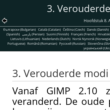
3. Verouderde
Hoofdstuk 8. 
български (Bulgarian)
Català (Catalan)
Čeština (Czech)
Dansk (Danish)
(Spanish)
پارسی (Persian)
Suomi (Finnish)
Français (French)
Hrvatski
Lietuvis (Lithuanian)
Nederlands (Dutch)
Norsk Nynorsk (Norwegi
Portuguese)
Română (Romanian)
Pусский (Russian)
Slovenčina (Slo
український (Ukra
3. Verouderde modi 
Vanaf
GIMP
2.10 z
veranderd. De oude 