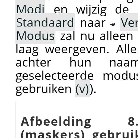
Modi
en wijzig de 
Standaard
naar
Ve
Modus
zal nu alleen
laag weergeven. All
achter hun naa
geselecteerde modu
gebruiken
(v)
).
Afbeelding 8.
(maskers) gebrui