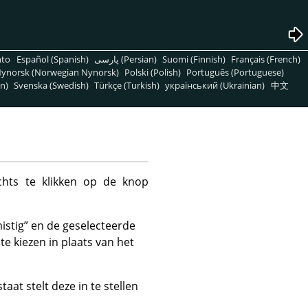
nto
Español (Spanish)
پارسی (Persian)
Suomi (Finnish)
Français (French)
ynorsk (Norwegian Nynorsk)
Polski (Polish)
Português (Portuguese)
n)
Svenska (Swedish)
Türkçe (Turkish)
український (Ukrainian)
中文
chts te klikken op de knop
istig
”
en de geselecteerde
te kiezen in plaats van het
at stelt deze in te stellen