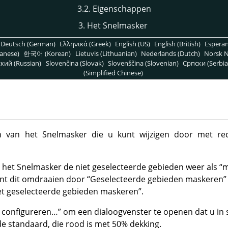
3.2. Eigenschappen
3. Het Snelmasker
Deutsch (German)
Ελληνικά (Greek)
English (US)
English (British)
Espera
anese)
한국어 (Korean)
Lietuvis (Lithuanian)
Nederlands (Dutch)
Norsk N
кий (Russian)
Slovenčina (Slovak)
Slovenščina (Slovenian)
Српски (Serbia
(Simplified Chinese)
n van het Snelmasker die u kunt wijzigen door met re
het Snelmasker de niet geselecteerde gebieden weer als
“
m
unt dit omdraaien door
“
Geselecteerde gebieden maskeren
”
et geselecteerde gebieden maskeren
”
.
g configureren…
”
om een dialoogvenster te openen dat u in sta
 standaard, die rood is met 50% dekking.