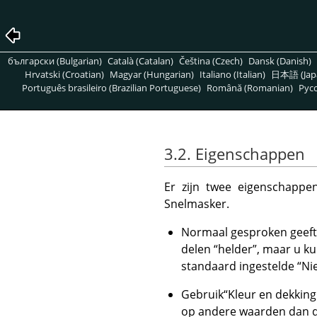
български (Bulgarian)
Català (Catalan)
Čeština (Czech)
Dansk (Danish)
Hrvatski (Croatian)
Magyar (Hungarian)
Italiano (Italian)
日本語 (Jap
Português brasileiro (Brazilian Portuguese)
Română (Romanian)
Pусс
3.2. Eigenschappen
Er zijn twee eigenschappe
Snelmasker.
Normaal gesproken geeft 
delen
“
helder
”
, maar u k
standaard ingestelde
“
Ni
Gebruik
“
Kleur en dekkin
op andere waarden dan de