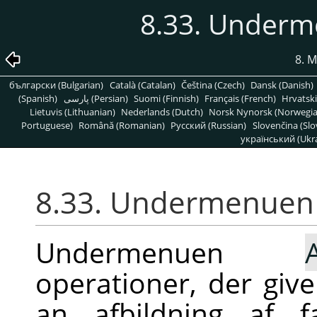
8.33. Under
8. 
български (Bulgarian)
Català (Catalan)
Čeština (Czech)
Dansk (Danish)
(Spanish)
پارسی (Persian)
Suomi (Finnish)
Français (French)
Hrvatski
Lietuvis (Lithuanian)
Nederlands (Dutch)
Norsk Nynorsk (Norwegi
Portuguese)
Română (Romanian)
Pусский (Russian)
Slovenčina (Slo
український (Ukra
8.33. Undermenue
Undermenuen
operationer, der give
an afbildning af f