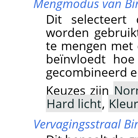
Mengmodus van Bin
Dit selecteer
worden gebruik
te mengen met de
beïnvloedt hoe
gecombineerd en 
Keuzes zijn
Nor
Hard licht
,
Kleu
Vervagingsstraal Bi