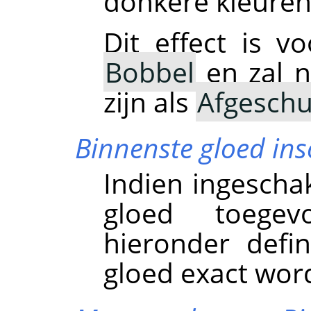
donkere kleuren 
Dit effect is v
Bobbel
en zal n
zijn als
Afgeschu
Binnenste gloed in
Indien ingescha
gloed toegev
hieronder defi
gloed exact wor