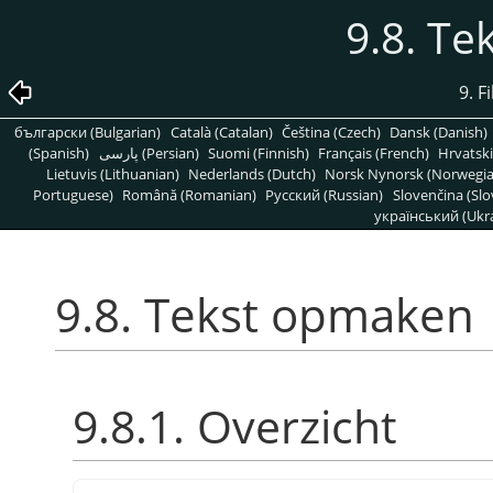
9.8. T
9. F
български (Bulgarian)
Català (Catalan)
Čeština (Czech)
Dansk (Danish)
(Spanish)
پارسی (Persian)
Suomi (Finnish)
Français (French)
Hrvatski
Lietuvis (Lithuanian)
Nederlands (Dutch)
Norsk Nynorsk (Norwegi
Portuguese)
Română (Romanian)
Pусский (Russian)
Slovenčina (Slo
український (Ukra
9.8. Tekst opmaken
9.8.1. Overzicht