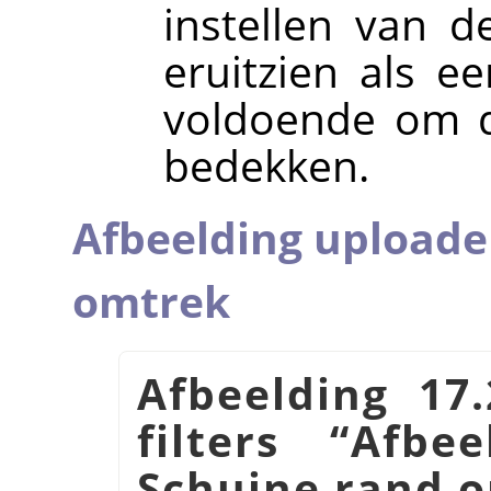
instellen van d
eruitzien als e
voldoende om 
bedekken.
Afbeelding uploade
omtrek
Afbeelding 17
filters
“
Afbe
Schuine rand 