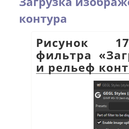
Загрузка изображ
контура
Рисунок 17
фильтра
«
За
и рельеф кон