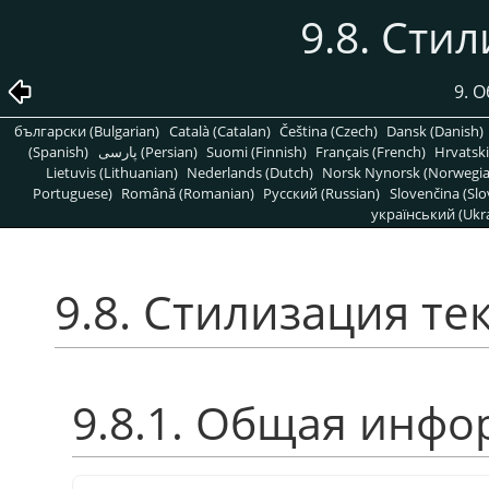
9.8. Сти
9. 
български (Bulgarian)
Català (Catalan)
Čeština (Czech)
Dansk (Danish)
(Spanish)
پارسی (Persian)
Suomi (Finnish)
Français (French)
Hrvatski
Lietuvis (Lithuanian)
Nederlands (Dutch)
Norsk Nynorsk (Norwegi
Portuguese)
Română (Romanian)
Pусский (Russian)
Slovenčina (Slo
український (Ukra
9.8. Стилизация те
9.8.1. Общая инф