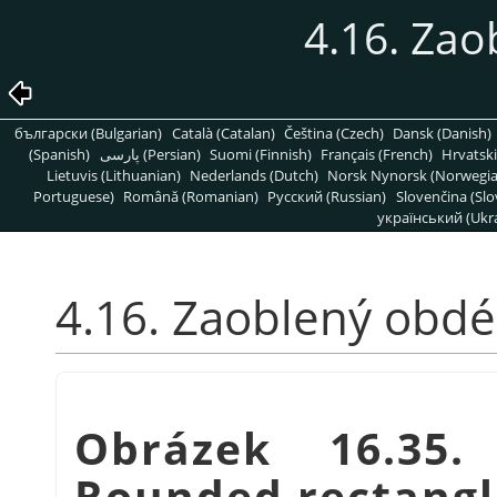
4.16. Zao
български (Bulgarian)
Català (Catalan)
Čeština (Czech)
Dansk (Danish)
(Spanish)
پارسی (Persian)
Suomi (Finnish)
Français (French)
Hrvatski
Lietuvis (Lithuanian)
Nederlands (Dutch)
Norsk Nynorsk (Norwegi
Portuguese)
Română (Romanian)
Pусский (Russian)
Slovenčina (Slo
український (Ukra
4.16. Zaoblený obdé
Obrázek 16.35
Rounded rectangle