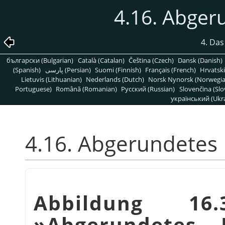
4.16. Abger
4. Da
български (Bulgarian)
Català (Catalan)
Čeština (Czech)
Dansk (Danish)
(Spanish)
پارسی (Persian)
Suomi (Finnish)
Français (French)
Hrvatski
Lietuvis (Lithuanian)
Nederlands (Dutch)
Norsk Nynorsk (Norwegi
Portuguese)
Română (Romanian)
Pусский (Russian)
Slovenčina (Slo
український (Ukra
4.16. Abgerundetes
Abbildung 16.
»Abgerundetes 