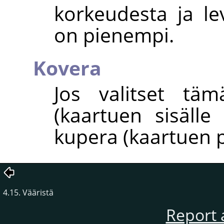
korkeudesta ja l
on pienempi.
Kovera
Jos valitset tä
(kaartuen sisäll
kupera (kaartuen p
4.15. Vääristä
Report 