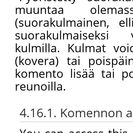
muuntaa olemas
(suorakulmainen, e
suorakulmaiseksi v
kulmilla. Kulmat voi
(kovera) tai poispä
komento lisää tai p
reunoilla.
4.16.1. Komennon ak