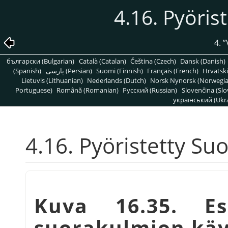
4.16. Pyöris
4.
”
български (Bulgarian)
Català (Catalan)
Čeština (Czech)
Dansk (Danish)
(Spanish)
پارسی (Persian)
Suomi (Finnish)
Français (French)
Hrvatski
Lietuvis (Lithuanian)
Nederlands (Dutch)
Norsk Nynorsk (Norwegi
Portuguese)
Română (Romanian)
Pусский (Russian)
Slovenčina (Slo
український (Ukra
4.16. Pyöristetty Su
Kuva 16.35. Es
suorakulmion käy