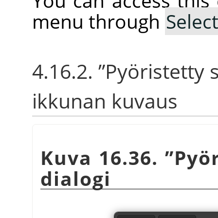
You can access thi
menu through
Selec
4.16.2.
”
Pyöristetty
ikkunan kuvaus
Kuva 16.36.
”
Pyö
dialogi