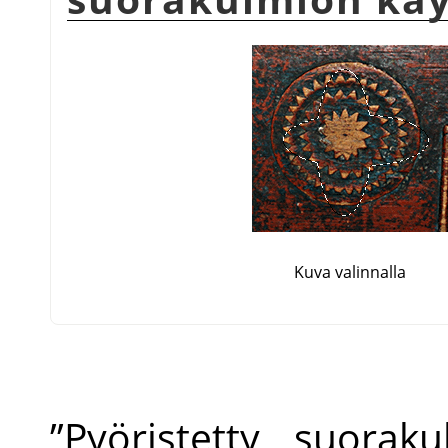
Kuva valinnalla
”
Pyöristetty suoraku