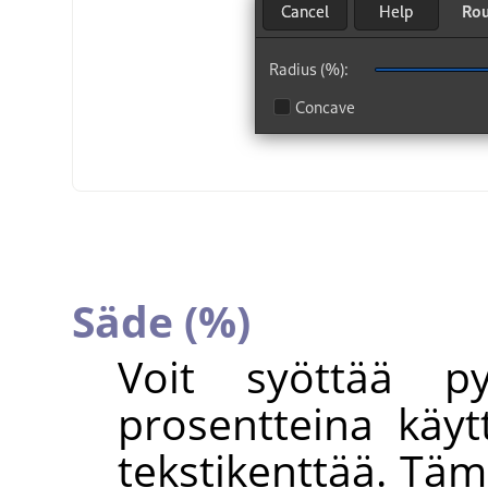
Säde (%)
Voit syöttää p
prosentteina käyt
tekstikenttää. Tä