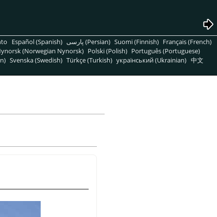
nto
Español (Spanish)
پارسی (Persian)
Suomi (Finnish)
Français (French)
ynorsk (Norwegian Nynorsk)
Polski (Polish)
Português (Portuguese)
n)
Svenska (Swedish)
Türkçe (Turkish)
український (Ukrainian)
中文