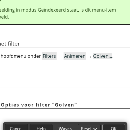
eelding in modus Geïndexeerd staat, is dit menu-item
keld.
et filter
 het hoofdmenu onder
Filters
→
Animeren
→
Golven…
.
 Opties voor filter
“
Golven
”