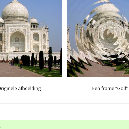
riginele afbeelding
Een frame
“
Golf
”
g