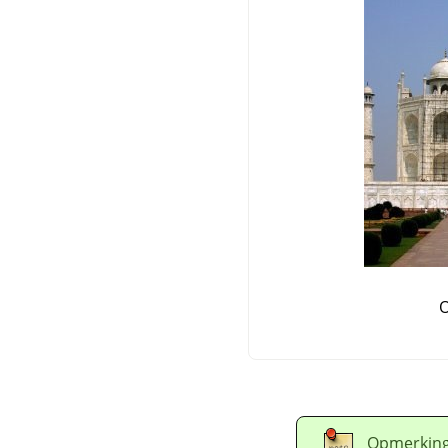
O
Opmerkin