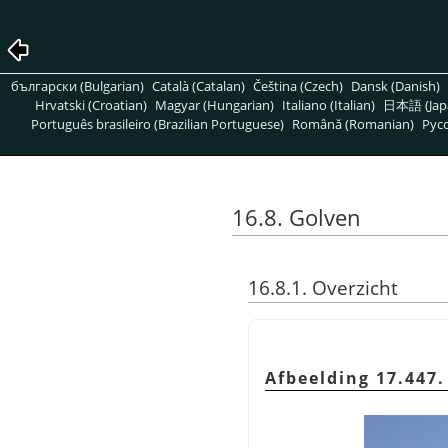
български (Bulgarian)
Català (Catalan)
Čeština (Czech)
Dansk (Danish)
Hrvatski (Croatian)
Magyar (Hungarian)
Italiano (Italian)
日本語 (Jap
Português brasileiro (Brazilian Portuguese)
Română (Romanian)
Pусс
16.8. Golven
16.8.1. Overzicht
Afbeelding 17.447.