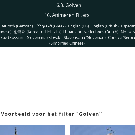
16.8. Golven
16. Animeren Filters
Deutsch (German)
Ελληνικά (Greek)
English (US)
English (British)
Espera
anese)
한국어 (Korean)
Lietuvis (Lithuanian)
Nederlands (Dutch)
Norsk N
кий (Russian)
Slovenčina (Slovak)
Slovenščina (Slovenian)
Српски (Serbia
(Simplified Chinese)
 Voorbeeld voor het filter
“
Golven
”