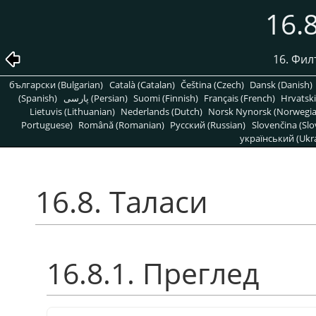
16.
16. Фил
български (Bulgarian)
Català (Catalan)
Čeština (Czech)
Dansk (Danish)
(Spanish)
پارسی (Persian)
Suomi (Finnish)
Français (French)
Hrvatski
Lietuvis (Lithuanian)
Nederlands (Dutch)
Norsk Nynorsk (Norwegi
Portuguese)
Română (Romanian)
Pусский (Russian)
Slovenčina (Slo
український (Ukra
16.8. Таласи
16.8.1. Преглед