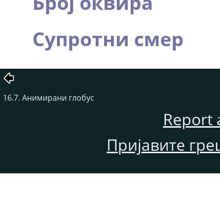
Број оквира
Супротни смер
16.7. Анимирани глобус
Report 
Пријавите гре