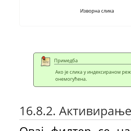
Изворна слика
Примедба
Ако је слика у индексираном реж
онемогућена.
16.8.2. Активирањ
Овај филтер се на